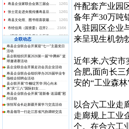
寿县企业家联合会第三届会……
12/01
件配套产业园区
张士宏走进央视传播寿县豆……
12/01
备年产30万吨
寿县文化馆、图书馆喜获最……
12/01
入驻园区企业
市经信局（国资委）召开2……
23/06
《安徽省人民政府办公厅关……
23/06
来呈现生机勃
企联动态
生产需求逐步恢复 主要指……
23/06
寿县企业联合会开展迎“七一”主题党日
省政府召开专题会议 助力……
23/06
活动
县企联组织开展2026第一届“中腾杯” 篮
近年来,六安市
六安：精准施策力促工业“……
22/06
球邀请赛活动
安徽出台十条措施保障物流……
26/04
县企业联合会开展走访会员企业活动
合肥,面向长三
寿县企业联合会组织举办2026届毕业专
上海安徽经济文化促进会寿……
12/01
场校企招聘会活动
安的“工业森林
寿县企业家联合会第三届会……
12/01
县企联开展“巾帼绽芳华 同心向未
来”庆“三八”国际妇女……
张士宏走进央视传播寿县豆……
12/01
寿县企业联合会开展“迎新春·送温暖”慰
问活动
寿县文化馆、图书馆喜获最……
12/01
以合六工业走
张恒军会长赴新疆开展学习交流活动
寿县领导一行赴江苏省汽协调研交流
走廊规上工业企
个。在合六工业