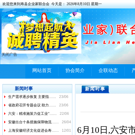
欢迎您来到寿县企业家联合会 今天是：
2026年8月10日 星期一
关闭广告
网站首页
协会简介
企联动态
市经信局（国资委）召开2……
23/06
《安徽省人民政府办公厅关……
23/06
新闻时事
新闻时事
生产需求逐步恢复 主要指……
23/06
省政府召开专题会议 助力……
23/06
六安：精准施策力促工业“……
22/06
安徽出台十条措施保障物流……
26/04
6月10日,六
上海安徽经济文化促进会寿……
12/01