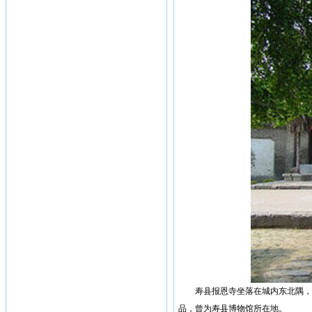
寿县报恩寺坐落在城内东北隅，旧
品，曾为寿县博物馆所在地。