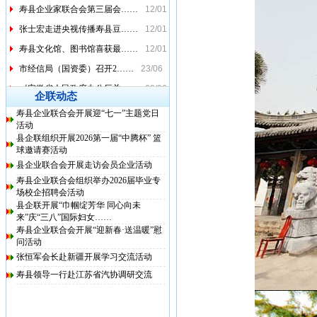
寿县企业家联合会第三届会……
12/01
张士宏走进央视传播寿县豆……
12/01
寿县文化馆、图书馆喜获最……
12/01
市经信局（国资委）召开2……
23/06
《安徽省人民政府办公厅关……
23/06
企联动态
生产需求逐步恢复 主要指……
23/06
寿县企业联合会开展迎“七一”主题党日
省政府召开专题会议 助力……
23/06
活动
县企联组织开展2026第一届“中腾杯” 篮
六安：精准施策力促工业“……
22/06
球邀请赛活动
安徽出台十条措施保障物流……
26/04
县企业联合会开展走访会员企业活动
寿县企业联合会组织举办2026届毕业专
上海安徽经济文化促进会寿……
12/01
场校企招聘会活动
寿县企业家联合会第三届会……
12/01
县企联开展“巾帼绽芳华 同心向未
来”庆“三八”国际妇女……
张士宏走进央视传播寿县豆……
12/01
寿县企业联合会开展“迎新春·送温暖”慰
问活动
寿县文化馆、图书馆喜获最……
12/01
张恒军会长赴新疆开展学习交流活动
寿县领导一行赴江苏省汽协调研交流