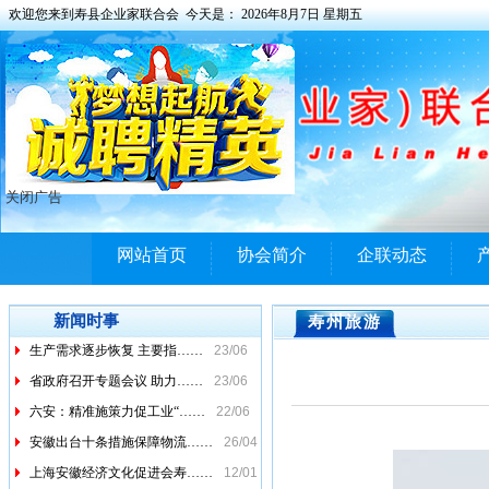
欢迎您来到寿县企业家联合会 今天是：
2026年8月7日 星期五
关闭广告
网站首页
协会简介
企联动态
市经信局（国资委）召开2……
23/06
《安徽省人民政府办公厅关……
23/06
新闻时事
寿州旅游
生产需求逐步恢复 主要指……
23/06
省政府召开专题会议 助力……
23/06
六安：精准施策力促工业“……
22/06
安徽出台十条措施保障物流……
26/04
上海安徽经济文化促进会寿……
12/01